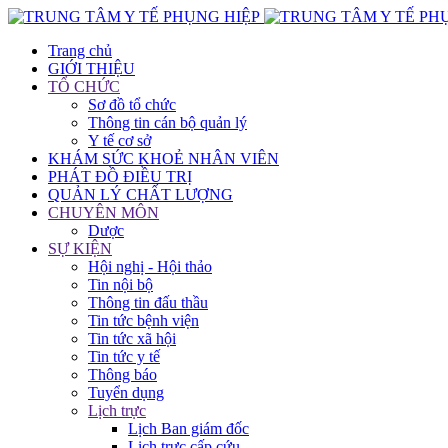
Trang chủ
GIỚI THIỆU
TỔ CHỨC
Sơ đồ tổ chức
Thông tin cán bộ quản lý
Y tế cơ sở
KHÁM SỨC KHOẺ NHÂN VIÊN
PHÁT ĐỒ ĐIỀU TRỊ
QUẢN LÝ CHẤT LƯỢNG
CHUYÊN MÔN
Dược
SỰ KIỆN
Hội nghị - Hội thảo
Tin nội bộ
Thông tin đấu thầu
Tin tức bệnh viện
Tin tức xã hội
Tin tức y tế
Thông báo
Tuyển dụng
Lịch trực
Lịch Ban giám đốc
Lịch trực cấp cứu