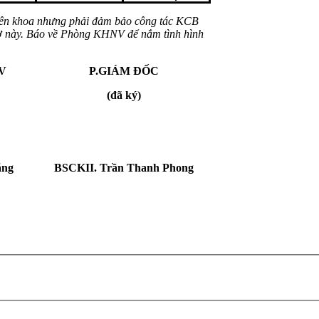
iên khoa nhưng phải đảm bảo công tác KCB
 trợ này. Báo về Phòng KHNV để nắm tình hình
V
P.GIÁM ĐỐC
(đã ký)
ăng
BSCKII. Trần Thanh Phong