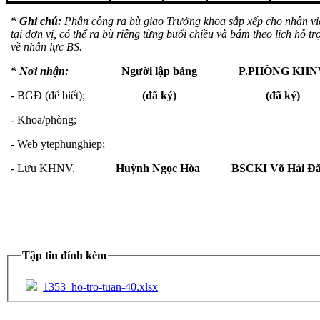
* Ghi chú:
Phân công ra bù giao Trưởng khoa sắp xếp cho nhân v
tại đơn vị, có thể ra bù riêng từng buổi chiều và bám theo lịch hỗ
về nhân lực BS.
* Nơi nhận:
Người lập bảng
P.PHÒNG KHN
- BGĐ (để biết);
(đã ký)
(đã ký)
- Khoa/phòng;
- Web ytephunghiep;
- Lưu KHNV.
Huỳnh Ngọc Hòa
BSCKI Võ Hải Đ
Tập tin đính kèm
1353_ho-tro-tuan-40.xlsx