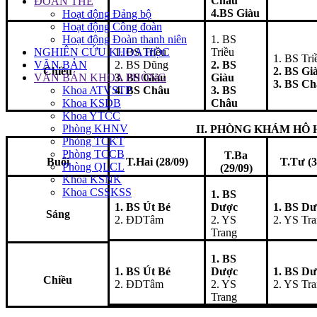
Châu
ĐOÀN THỂ
4.BS Giàu
Hoạt động Đảng bộ
Hoạt động Công đoàn
Hoạt động Đoàn thanh niên
1. BS
NGHIÊN CỨU KHOA HỌC
1. BS Triều
Triều
1. BS Tri
VĂN BẢN
2. BS Dũng
2. BS
Chiều
2. BS Gi
VĂN BẢN KHOA PHÒNG
3. BS Giàu
Giàu
3. BS C
Khoa ATVSTP
4. BS Châu
3. BS
Khoa KSDB
Châu
Khoa YTCC
Phòng KHNV
II. PHÒNG KHÁM HÔ 
Phòng TCKT
Phòng TCCB
T.Ba
Buổi
T.Hai (28/09)
T.Tư (3
Phòng QLCL
(29/09)
Khoa KSNK
Khoa CSSKSS
1. BS
1. BS Út Bé
Dược
1. BS D
Sáng
2. ĐDTâm
2. YS
2. YS Tr
Trang
1. BS
1. BS Út Bé
Dược
1. BS D
Chiều
2. ĐDTâm
2. YS
2. YS Tr
Trang