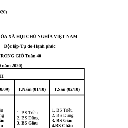
020)
ÒA XÃ HỘI CHỦ NGHĨA VIỆT NAM
Độc lập-Tự do-Hạnh phúc
ONG GIỜ Tuần 40
0 năm 2020)
NH
0/09)
T.Năm (01/10)
T.Sáu (02/10)
ều
1. BS Triều
1. BS Triều
ng
2. BS Dũng
2. BS Dũng
hâu
3. BS Giàu
3. BS Giàu
àu
4.BS Châu