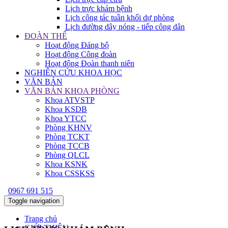
Lịch trực khám bệnh
Lịch công tác tuần khối dự phòng
Lịch đường dây nóng - tiếp công dân
ĐOÀN THỂ
Hoạt động Đảng bộ
Hoạt động Công đoàn
Hoạt động Đoàn thanh niên
NGHIÊN CỨU KHOA HỌC
VĂN BẢN
VĂN BẢN KHOA PHÒNG
Khoa ATVSTP
Khoa KSDB
Khoa YTCC
Phòng KHNV
Phòng TCKT
Phòng TCCB
Phòng QLCL
Khoa KSNK
Khoa CSSKSS
0967 691 515
Toggle navigation
Trang chủ
GIỚI THIỆU