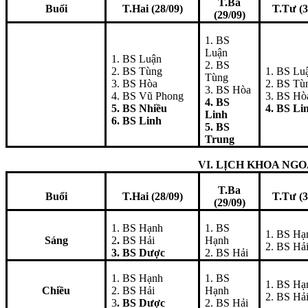
T.Ba
Buổi
T.Hai (28/09)
T.Tư (3
(29/09)
1. BS
Luận
1. BS Luận
2. BS
2. BS Tùng
1. BS Lu
Tùng
3. BS Hòa
2. BS Tù
3. BS Hòa
4. BS Vũ Phong
3. BS Hò
4. BS
5. BS Nhiều
4. BS Li
Linh
6. BS Linh
5. BS
Trung
VI. LỊCH KHOA NGO
T.Ba
Buổi
T.Hai (28/09)
T.Tư (3
(29/09)
1. BS Hạnh
1. BS
1. BS Hạ
Sáng
2
.
BS Hải
Hạnh
2. BS Hả
3. BS Dược
2. BS Hải
1. BS Hạnh
1. BS
1. BS Hạ
Chiều
2. BS Hải
Hạnh
2. BS Hả
3
. BS Dược
2. BS Hải