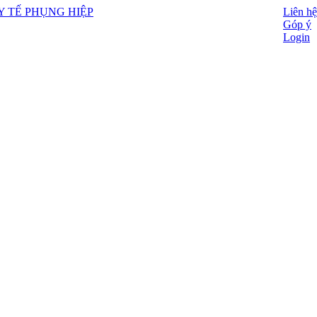
Liên hệ
Góp ý
Login