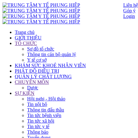
Liên hệ
Góp ý
Login
Trang chủ
GIỚI THIỆU
TỔ CHỨC
Sơ đồ tổ chức
Thông tin cán bộ quản lý
Y tế cơ sở
KHÁM SỨC KHOẺ NHÂN VIÊN
PHÁT ĐỒ ĐIỀU TRỊ
QUẢN LÝ CHẤT LƯỢNG
CHUYÊN MÔN
Dược
SỰ KIỆN
Hội nghị - Hội thảo
Tin nội bộ
Thông tin đấu thầu
Tin tức bệnh viện
Tin tức xã hội
Tin tức y tế
Thông báo
Tuyển dụng