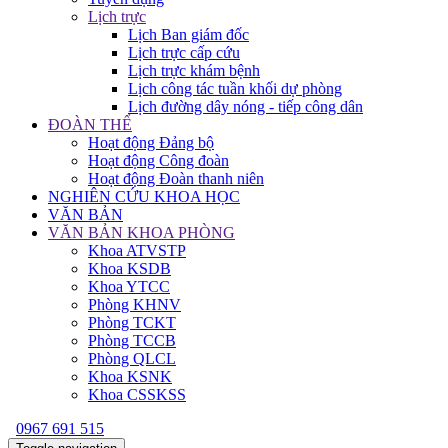
Lịch trực
Lịch Ban giám đốc
Lịch trực cấp cứu
Lịch trực khám bệnh
Lịch công tác tuần khối dự phòng
Lịch đường dây nóng - tiếp công dân
ĐOÀN THỂ
Hoạt động Đảng bộ
Hoạt động Công đoàn
Hoạt động Đoàn thanh niên
NGHIÊN CỨU KHOA HỌC
VĂN BẢN
VĂN BẢN KHOA PHÒNG
Khoa ATVSTP
Khoa KSDB
Khoa YTCC
Phòng KHNV
Phòng TCKT
Phòng TCCB
Phòng QLCL
Khoa KSNK
Khoa CSSKSS
0967 691 515