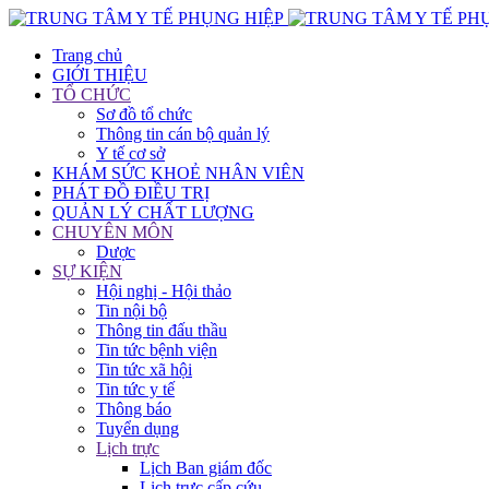
Trang chủ
GIỚI THIỆU
TỔ CHỨC
Sơ đồ tổ chức
Thông tin cán bộ quản lý
Y tế cơ sở
KHÁM SỨC KHOẺ NHÂN VIÊN
PHÁT ĐỒ ĐIỀU TRỊ
QUẢN LÝ CHẤT LƯỢNG
CHUYÊN MÔN
Dược
SỰ KIỆN
Hội nghị - Hội thảo
Tin nội bộ
Thông tin đấu thầu
Tin tức bệnh viện
Tin tức xã hội
Tin tức y tế
Thông báo
Tuyển dụng
Lịch trực
Lịch Ban giám đốc
Lịch trực cấp cứu