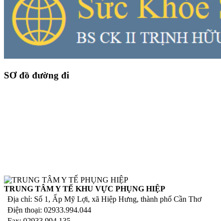
SƠ đồ đường đi
TRUNG TÂM Y TẾ KHU VỰC PHỤNG HIỆP
Địa chỉ: Số 1, Ấp Mỹ Lợi, xã Hiệp Hưng, thành phố Cần Thơ
Điện thoại: 02933.994.044
Fax: 02933.994.135