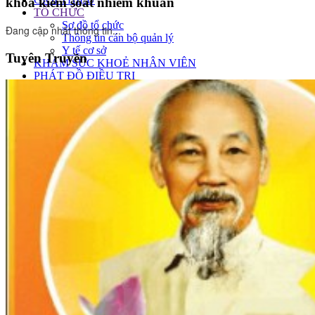
khoa kiểm soát nhiễm khuẩn
TỔ CHỨC
Sơ đồ tổ chức
Đang cập nhật thông tin...
Thông tin cán bộ quản lý
Y tế cơ sở
Tuyên Truyền
KHÁM SỨC KHOẺ NHÂN VIÊN
PHÁT ĐỒ ĐIỀU TRỊ
QUẢN LÝ CHẤT LƯỢNG
CHUYÊN MÔN
Dược
SỰ KIỆN
Hội nghị - Hội thảo
Tin nội bộ
Thông tin đấu thầu
Tin tức bệnh viện
Tin tức xã hội
Tin tức y tế
Thông báo
Tuyển dụng
Lịch trực
Lịch Ban giám đốc
Lịch trực cấp cứu
Lịch trực khám bệnh
Lịch công tác tuần khối dự phòng
Lịch đường dây nóng - tiếp công dân