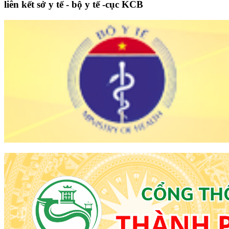
liên kết sở y tế - bộ y tế -cục KCB