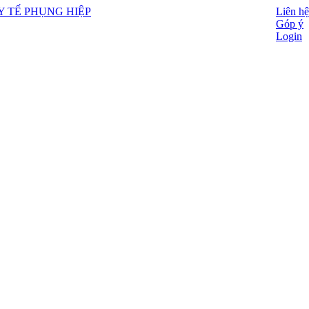
Liên hệ
Góp ý
Login