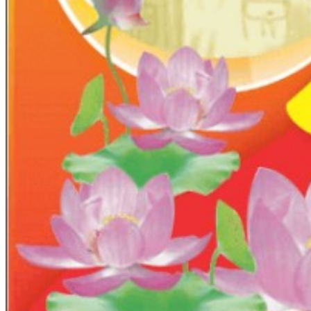
ĐOÀN THỂ
Hoạt động Đảng bộ
Hoạt động Công đoàn
Hoạt động Đoàn thanh niên
NGHIÊN CỨU KHOA HỌC
VĂN BẢN
VĂN BẢN KHOA PHÒNG
Khoa ATVSTP
Khoa KSDB
Khoa YTCC
Phòng KHNV
Phòng TCKT
Phòng TCCB
Phòng QLCL
Khoa KSNK
Khoa CSSKSS