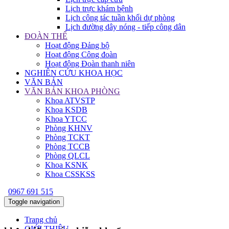
Lịch trực khám bệnh
Lịch công tác tuần khối dự phòng
Lịch đường dây nóng - tiếp công dân
ĐOÀN THỂ
Hoạt động Đảng bộ
Hoạt động Công đoàn
Hoạt động Đoàn thanh niên
NGHIÊN CỨU KHOA HỌC
VĂN BẢN
VĂN BẢN KHOA PHÒNG
Khoa ATVSTP
Khoa KSDB
Khoa YTCC
Phòng KHNV
Phòng TCKT
Phòng TCCB
Phòng QLCL
Khoa KSNK
Khoa CSSKSS
0967 691 515
Toggle navigation
Trang chủ
GIỚI THIỆU