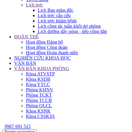
Lịch trực
Lịch Ban giám đốc
Lịch trực cấp cứu
Lịch trực khám bệnh
Lịch công tác tuần khối dự phòng
Lịch đường dây nóng - tiếp công dân
ĐOÀN THỂ
Hoạt động Đảng bộ
Hoạt động Công đoàn
Hoạt động Đoàn thanh niên
NGHIÊN CỨU KHOA HỌC
VĂN BẢN
VĂN BẢN KHOA PHÒNG
Khoa ATVSTP
Khoa KSDB
Khoa YTCC
Phòng KHNV
Phòng TCKT
Phòng TCCB
Phòng QLCL
Khoa KSNK
Khoa CSSKSS
0967 691 515