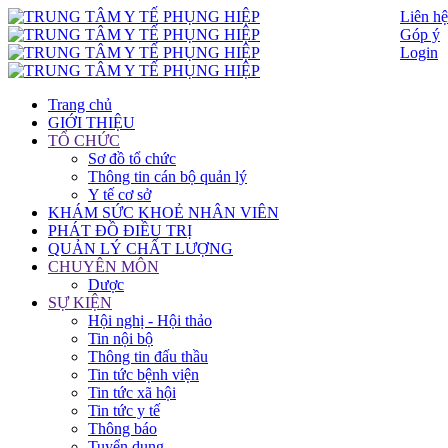
Liên hệ
Góp ý
Login
Trang chủ
GIỚI THIỆU
TỔ CHỨC
Sơ đồ tổ chức
Thông tin cán bộ quản lý
Y tế cơ sở
KHÁM SỨC KHOẺ NHÂN VIÊN
PHÁT ĐỒ ĐIỀU TRỊ
QUẢN LÝ CHẤT LƯỢNG
CHUYÊN MÔN
Dược
SỰ KIỆN
Hội nghị - Hội thảo
Tin nội bộ
Thông tin đấu thầu
Tin tức bệnh viện
Tin tức xã hội
Tin tức y tế
Thông báo
Tuyển dụng