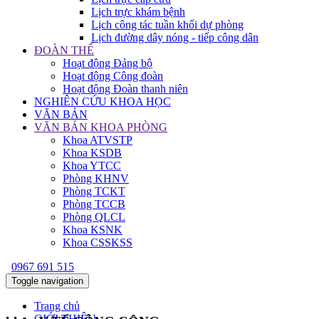
Lịch trực khám bệnh
Lịch công tác tuần khối dự phòng
Lịch đường dây nóng - tiếp công dân
ĐOÀN THỂ
Hoạt động Đảng bộ
Hoạt động Công đoàn
Hoạt động Đoàn thanh niên
NGHIÊN CỨU KHOA HỌC
VĂN BẢN
VĂN BẢN KHOA PHÒNG
Khoa ATVSTP
Khoa KSDB
Khoa YTCC
Phòng KHNV
Phòng TCKT
Phòng TCCB
Phòng QLCL
Khoa KSNK
Khoa CSSKSS
0967 691 515
Toggle navigation
Trang chủ
GIỚI THIỆU