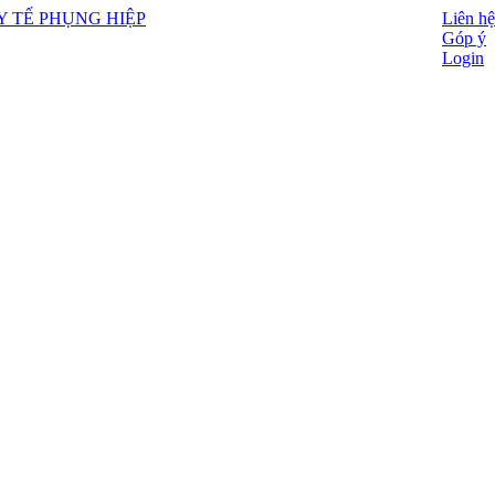
Liên hệ
Góp ý
Login