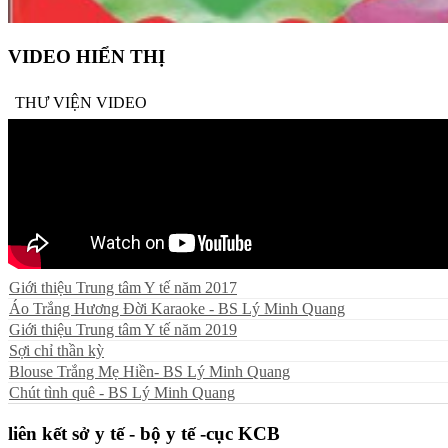
VIDEO HIỂN THỊ
THƯ VIỆN VIDEO
Giới thiệu Trung tâm Y tế năm 2017
Áo Trắng Hương Đời Karaoke - BS Lý Minh Quang
Giới thiệu Trung tâm Y tế năm 2019
Sợi chỉ thần kỳ
Blouse Trắng Mẹ Hiền- BS Lý Minh Quang
Chút tình quê - BS Lý Minh Quang
liên kết sở y tế - bộ y tế -cục KCB