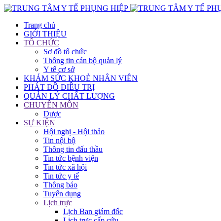
Trang chủ
GIỚI THIỆU
TỔ CHỨC
Sơ đồ tổ chức
Thông tin cán bộ quản lý
Y tế cơ sở
KHÁM SỨC KHOẺ NHÂN VIÊN
PHÁT ĐỒ ĐIỀU TRỊ
QUẢN LÝ CHẤT LƯỢNG
CHUYÊN MÔN
Dược
SỰ KIỆN
Hội nghị - Hội thảo
Tin nội bộ
Thông tin đấu thầu
Tin tức bệnh viện
Tin tức xã hội
Tin tức y tế
Thông báo
Tuyển dụng
Lịch trực
Lịch Ban giám đốc
Lịch trực cấp cứu