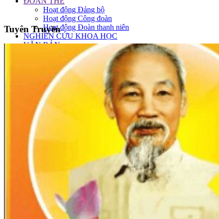
ĐOÀN THỂ
Hoạt động Đảng bộ
Hoạt động Công đoàn
Hoạt động Đoàn thanh niên
Tuyên Truyền
NGHIÊN CỨU KHOA HỌC
VĂN BẢN
VĂN BẢN KHOA PHÒNG
Khoa ATVSTP
Khoa KSDB
Khoa YTCC
Phòng KHNV
Phòng TCKT
Phòng TCCB
Phòng QLCL
Khoa KSNK
Khoa CSSKSS