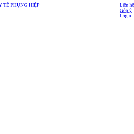
Liên hệ
Góp ý
Login