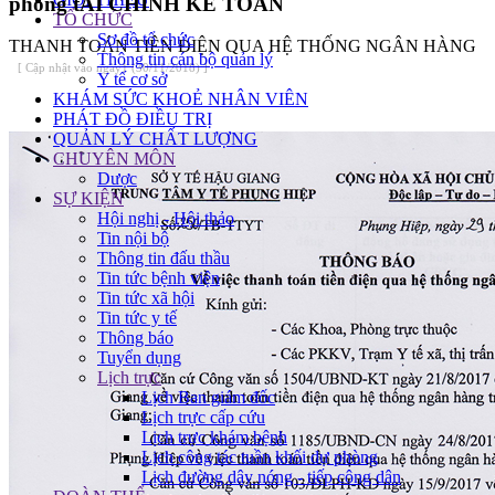
phòng tÀI CHÍNH KẾ TOÁN
TỔ CHỨC
Sơ đồ tổ chức
THANH TOÁN TIÊN ĐIỆN QUA HỆ THỐNG NGÂN HÀNG
Thông tin cán bộ quản lý
[ Cập nhật vào ngày1 (30/11/2018) ]
Y tế cơ sở
KHÁM SỨC KHOẺ NHÂN VIÊN
PHÁT ĐỒ ĐIỀU TRỊ
QUẢN LÝ CHẤT LƯỢNG
CHUYÊN MÔN
Dược
SỰ KIỆN
Hội nghị - Hội thảo
Tin nội bộ
Thông tin đấu thầu
Tin tức bệnh viện
Tin tức xã hội
Tin tức y tế
Thông báo
Tuyển dụng
Lịch trực
Lịch Ban giám đốc
Lịch trực cấp cứu
Lịch trực khám bệnh
Lịch công tác tuần khối dự phòng
Lịch đường dây nóng - tiếp công dân