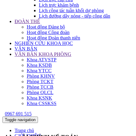
Lịch trực khám bệnh
Lịch công tác tuần khối dự phòng
Lịch đường dây nóng - tiếp công dân
ĐOÀN THỂ
Hoạt động Đảng bộ
Hoạt động Công đoàn
Hoạt động Đoàn thanh niên
NGHIÊN CỨU KHOA HỌC
VĂN BẢN
VĂN BẢN KHOA PHÒNG
Khoa ATVSTP
Khoa KSDB
Khoa YTCC
Phòng KHNV
Phòng TCKT
Phòng TCCB
Phòng QLCL
Khoa KSNK
Khoa CSSKSS
0967 691 515
Toggle navigation
Trang chủ
GIỚI THIỆU