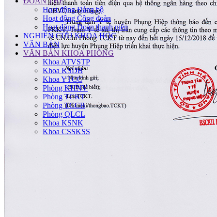
ĐOÀN THỂ
Hoạt động Đảng bộ
Hoạt động Công đoàn
Hoạt động Đoàn thanh niên
NGHIÊN CỨU KHOA HỌC
VĂN BẢN
VĂN BẢN KHOA PHÒNG
Khoa ATVSTP
Khoa KSDB
Khoa YTCC
Phòng KHNV
Phòng TCKT
Phòng TCCB
Phòng QLCL
Khoa KSNK
Khoa CSSKSS