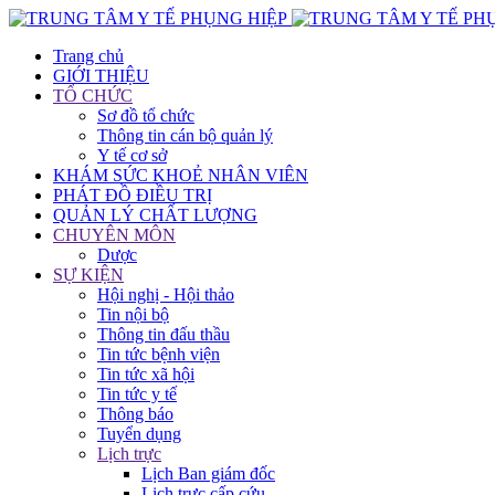
Trang chủ
GIỚI THIỆU
TỔ CHỨC
Sơ đồ tổ chức
Thông tin cán bộ quản lý
Y tế cơ sở
KHÁM SỨC KHOẺ NHÂN VIÊN
PHÁT ĐỒ ĐIỀU TRỊ
QUẢN LÝ CHẤT LƯỢNG
CHUYÊN MÔN
Dược
SỰ KIỆN
Hội nghị - Hội thảo
Tin nội bộ
Thông tin đấu thầu
Tin tức bệnh viện
Tin tức xã hội
Tin tức y tế
Thông báo
Tuyển dụng
Lịch trực
Lịch Ban giám đốc
Lịch trực cấp cứu