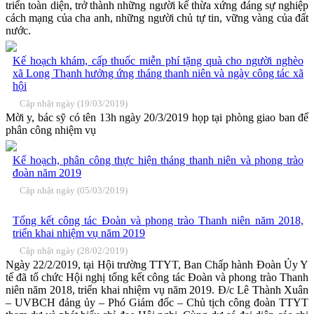
triển toàn diện, trở thành những người kế thừa xứng đáng sự nghiệp
cách mạng của cha anh, những người chủ tự tin, vững vàng của đất
nước.
Kế hoạch khám, cấp thuốc miễn phí tặng quà cho người nghèo
xã Long Thạnh hưởng ứng tháng thanh niên và ngày công tác xã
hội
Cập nhật ngày (19/03/2019)
Mời y, bác sỹ có tên 13h ngày 20/3/2019 họp tại phòng giao ban để
phân công nhiệm vụ
Kế hoạch, phân công thực hiện tháng thanh niên và phong trào
đoàn năm 2019
Cập nhật ngày (05/03/2019)
Tổng kết công tác Đoàn và phong trào Thanh niên năm 2018,
triển khai nhiệm vụ năm 2019
Cập nhật ngày (28/02/2019)
Ngày 22/2/2019, tại Hội trường TTYT, Ban Chấp hành Đoàn Ủy Y
tế đã tổ chức Hội nghị tổng kết công tác Đoàn và phong trào Thanh
niên năm 2018, triển khai nhiệm vụ năm 2019. Đ/c Lê Thành Xuân
– UVBCH đảng ủy – Phó Giám đốc – Chủ tịch công đoàn TTYT