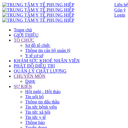
Liên hệ
Góp ý
Login
Trang chủ
GIỚI THIỆU
TỔ CHỨC
Sơ đồ tổ chức
Thông tin cán bộ quản lý
Y tế cơ sở
KHÁM SỨC KHOẺ NHÂN VIÊN
PHÁT ĐỒ ĐIỀU TRỊ
QUẢN LÝ CHẤT LƯỢNG
CHUYÊN MÔN
Dược
SỰ KIỆN
Hội nghị - Hội thảo
Tin nội bộ
Thông tin đấu thầu
Tin tức bệnh viện
Tin tức xã hội
Tin tức y tế
Thông báo
Tuyển dụng