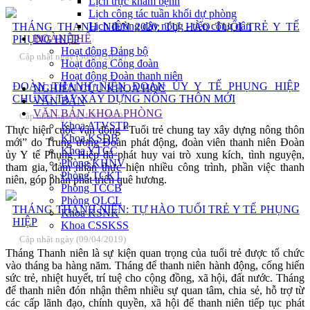
Lịch trực khám bệnh
Lịch công tác tuần khối dự phòng
Lịch đường dây nóng - tiếp công dân
THÁNG THANH NIÊN 2020: TỰ HÀO TUỔI TRẺ Y TẾ
ĐOÀN THỂ
PHỤNG HIỆP
Hoạt động Đảng bộ
Cập nhật ngày (30/03/2020)
Hoạt động Công đoàn
Hoạt động Đoàn thanh niên
ĐOÀN THANH NIỆN ĐOÀN ỦY Y TẾ PHỤNG HIỆP
NGHIÊN CỨU KHOA HỌC
CHUNG TAY XÂY DỰNG NÔNG THÔN MỚI
VĂN BẢN
VĂN BẢN KHOA PHÒNG
Cập nhật ngày (24/07/2019)
Khoa ATVSTP
Thực hiện cuộc vận động “Tuổi trẻ chung tay xây dựng nông thôn
Khoa KSDB
mới” do Trung ương Đoàn phát động, đoàn viên thanh niên Đoàn
Khoa YTCC
ủy Y tế Phụng Hiệp đã phát huy vai trò xung kích, tình nguyện,
Phòng KHNV
tham gia, đảm nhận thực hiện nhiều công trình, phần việc thanh
Phòng TCKT
niên, góp phần phát triển quê hương.
Phòng TCCB
Phòng QLCL
THÁNG THANH NIÊN: TỰ HÀO TUỔI TRẺ Y TẾ PHỤNG
Khoa KSNK
HIỆP
Khoa CSSKSS
Cập nhật ngày (09/04/2019)
Tháng Thanh niên là sự kiện quan trọng của tuổi trẻ được tổ chức
vào tháng ba hàng năm. Tháng để thanh niên hành động, cống hiến
sức trẻ, nhiệt huyết, trí tuệ cho cộng đồng, xã hội, đất nước. Tháng
để thanh niên đón nhận thêm nhiều sự quan tâm, chia sẻ, hỗ trợ từ
các cấp lãnh đạo, chính quyền, xã hội để thanh niên tiếp tục phát