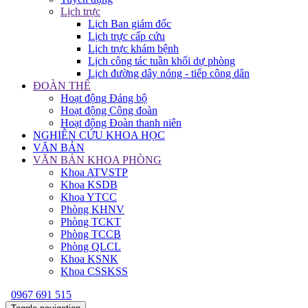
Lịch trực
Lịch Ban giám đốc
Lịch trực cấp cứu
Lịch trực khám bệnh
Lịch công tác tuần khối dự phòng
Lịch đường dây nóng - tiếp công dân
ĐOÀN THỂ
Hoạt động Đảng bộ
Hoạt động Công đoàn
Hoạt động Đoàn thanh niên
NGHIÊN CỨU KHOA HỌC
VĂN BẢN
VĂN BẢN KHOA PHÒNG
Khoa ATVSTP
Khoa KSDB
Khoa YTCC
Phòng KHNV
Phòng TCKT
Phòng TCCB
Phòng QLCL
Khoa KSNK
Khoa CSSKSS
0967 691 515