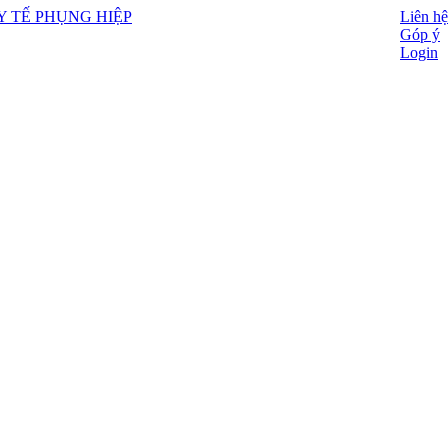
Liên hệ
Góp ý
Login