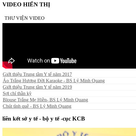
VIDEO HIỂN THỊ
THƯ VIỆN VIDEO
Giới thiệu Trung tâm Y tế năm 2017
Áo Trắng Hương Đời Karaoke - BS Lý Minh Quang
Giới thiệu Trung tâm Y tế năm 2019
Sợi chỉ thần kỳ
Blouse Trắng Mẹ Hiền- BS Lý Minh Quang
Chút tình quê - BS Lý Minh Quang
liên kết sở y tế - bộ y tế -cục KCB