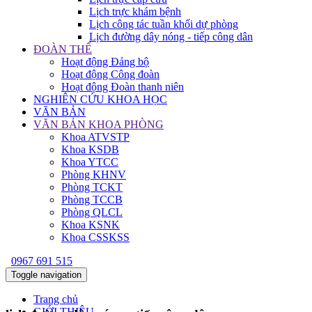
Lịch trực khám bệnh
Lịch công tác tuần khối dự phòng
Lịch đường dây nóng - tiếp công dân
ĐOÀN THỂ
Hoạt động Đảng bộ
Hoạt động Công đoàn
Hoạt động Đoàn thanh niên
NGHIÊN CỨU KHOA HỌC
VĂN BẢN
VĂN BẢN KHOA PHÒNG
Khoa ATVSTP
Khoa KSDB
Khoa YTCC
Phòng KHNV
Phòng TCKT
Phòng TCCB
Phòng QLCL
Khoa KSNK
Khoa CSSKSS
0967 691 515
Toggle navigation
Trang chủ
GIỚI THIỆU