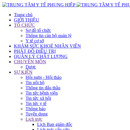
Trang chủ
GIỚI THIỆU
TỔ CHỨC
Sơ đồ tổ chức
Thông tin cán bộ quản lý
Y tế cơ sở
KHÁM SỨC KHOẺ NHÂN VIÊN
PHÁT ĐỒ ĐIỀU TRỊ
QUẢN LÝ CHẤT LƯỢNG
CHUYÊN MÔN
Dược
SỰ KIỆN
Hội nghị - Hội thảo
Tin nội bộ
Thông tin đấu thầu
Tin tức bệnh viện
Tin tức xã hội
Tin tức y tế
Thông báo
Tuyển dụng
Lịch trực
Lịch Ban giám đốc
Lịch trực cấp cứu