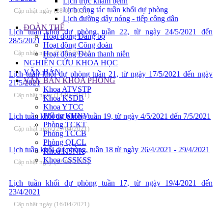
Lịch trực khám bệnh
Lịch công tác tuần khối dự phòng
Cập nhật ngày (28/05/2021)
Lịch đường dây nóng - tiếp công dân
ĐOÀN THỂ
Lịch tuần khối dự phòng tuần 22, từ ngày 24/5/2021 đến
Hoạt động Đảng bộ
28/5/2021
Hoạt động Công đoàn
Cập nhật ngày (21/05/2021)
Hoạt động Đoàn thanh niên
NGHIÊN CỨU KHOA HỌC
VĂN BẢN
Lịch tuần khối dự phòng tuần 21, từ ngày 17/5/2021 đến ngày
VĂN BẢN KHOA PHÒNG
21/5/2021
Khoa ATVSTP
Cập nhật ngày (14/05/2021)
Khoa KSDB
Khoa YTCC
Phòng KHNV
Lịch tuần khối dự phòng tuần 19, từ ngày 4/5/2021 đến 7/5/2021
Phòng TCKT
Cập nhật ngày (29/04/2021)
Phòng TCCB
Phòng QLCL
Lịch tuần khối dự phòng, tuần 18 từ ngày 26/4/2021 - 29/4/2021
Khoa KSNK
Khoa CSSKSS
Cập nhật ngày (23/04/2021)
Lịch tuần khối dự phòng tuần 17, từ ngày 19/4/2021 đến
23/4/2021
Cập nhật ngày (16/04/2021)