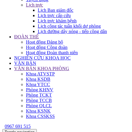
Lịch trực
Lịch Ban giám đốc
Lịch trực cấp cứu
Lịch trực khám bệnh
Lịch công tác tuần khối dự phòng
Lịch đường dây nóng - tiếp công dân
ĐOÀN THỂ
Hoạt động Đảng bộ
Hoạt động Công đoàn
Hoạt động Đoàn thanh niên
NGHIÊN CỨU KHOA HỌC
VĂN BẢN
VĂN BẢN KHOA PHÒNG
Khoa ATVSTP
Khoa KSDB
Khoa YTCC
Phòng KHNV
Phòng TCKT
Phòng TCCB
Phòng QLCL
Khoa KSNK
Khoa CSSKSS
0967 691 515