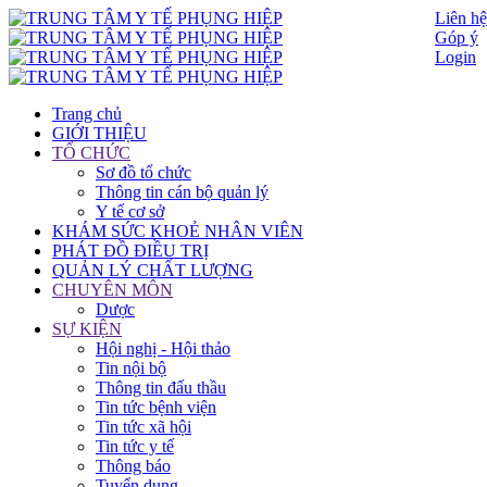
Liên hệ
Góp ý
Login
Trang chủ
GIỚI THIỆU
TỔ CHỨC
Sơ đồ tổ chức
Thông tin cán bộ quản lý
Y tế cơ sở
KHÁM SỨC KHOẺ NHÂN VIÊN
PHÁT ĐỒ ĐIỀU TRỊ
QUẢN LÝ CHẤT LƯỢNG
CHUYÊN MÔN
Dược
SỰ KIỆN
Hội nghị - Hội thảo
Tin nội bộ
Thông tin đấu thầu
Tin tức bệnh viện
Tin tức xã hội
Tin tức y tế
Thông báo
Tuyển dụng