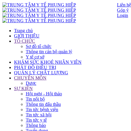
Liên hệ
Góp ý
Login
Trang chủ
GIỚI THIỆU
TỔ CHỨC
Sơ đồ tổ chức
Thông tin cán bộ quản lý
Y tế cơ sở
KHÁM SỨC KHOẺ NHÂN VIÊN
PHÁT ĐỒ ĐIỀU TRỊ
QUẢN LÝ CHẤT LƯỢNG
CHUYÊN MÔN
Dược
SỰ KIỆN
Hội nghị - Hội thảo
Tin nội bộ
Thông tin đấu thầu
Tin tức bệnh viện
Tin tức xã hội
Tin tức y tế
Thông báo
Tuyển dụng