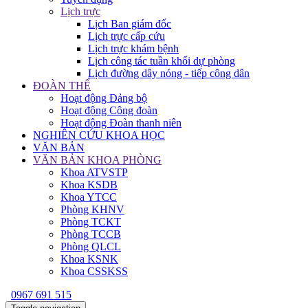
Lịch trực
Lịch Ban giám đốc
Lịch trực cấp cứu
Lịch trực khám bệnh
Lịch công tác tuần khối dự phòng
Lịch đường dây nóng - tiếp công dân
ĐOÀN THỂ
Hoạt động Đảng bộ
Hoạt động Công đoàn
Hoạt động Đoàn thanh niên
NGHIÊN CỨU KHOA HỌC
VĂN BẢN
VĂN BẢN KHOA PHÒNG
Khoa ATVSTP
Khoa KSDB
Khoa YTCC
Phòng KHNV
Phòng TCKT
Phòng TCCB
Phòng QLCL
Khoa KSNK
Khoa CSSKSS
0967 691 515