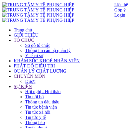
Liên hệ
Góp ý
Login
Trang chủ
GIỚI THIỆU
TỔ CHỨC
Sơ đồ tổ chức
Thông tin cán bộ quản lý
Y tế cơ sở
KHÁM SỨC KHOẺ NHÂN VIÊN
PHÁT ĐỒ ĐIỀU TRỊ
QUẢN LÝ CHẤT LƯỢNG
CHUYÊN MÔN
Dược
SỰ KIỆN
Hội nghị - Hội thảo
Tin nội bộ
Thông tin đấu thầu
Tin tức bệnh viện
Tin tức xã hội
Tin tức y tế
Thông báo
Tuyển dụng