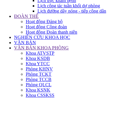
Lịch trực khám bệnh
Lịch công tác tuần khối dự phòng
Lịch đường dây nóng - tiếp công dân
ĐOÀN THỂ
Hoạt động Đảng bộ
Hoạt động Công đoàn
Hoạt động Đoàn thanh niên
NGHIÊN CỨU KHOA HỌC
VĂN BẢN
VĂN BẢN KHOA PHÒNG
Khoa ATVSTP
Khoa KSDB
Khoa YTCC
Phòng KHNV
Phòng TCKT
Phòng TCCB
Phòng QLCL
Khoa KSNK
Khoa CSSKSS