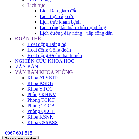
Lịch trực
Lịch Ban giám đốc
Lịch trực cấp cứu
Lịch trực khám bệnh
Lịch công tác tuần khối dự phòng
Lịch đường dây nóng - tiếp công dân
ĐOÀN THỂ
Hoạt động Đảng bộ
Hoạt động Công đoàn
Hoạt động Đoàn thanh niên
NGHIÊN CỨU KHOA HỌC
VĂN BẢN
VĂN BẢN KHOA PHÒNG
Khoa ATVSTP
Khoa KSDB
Khoa YTCC
Phòng KHNV
Phòng TCKT
Phòng TCCB
Phòng QLCL
Khoa KSNK
Khoa CSSKSS
0967 691 515