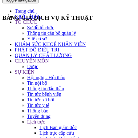
Toggle navigation
Trang chủ
GIỚI THIỆU
BẢNG GIÁ DỊCH VỤ KỸ THUẬT
TỔ CHỨC
Sơ đồ tổ chức
Thông tin cán bộ quản lý
Y tế cơ sở
KHÁM SỨC KHOẺ NHÂN VIÊN
PHÁT ĐỒ ĐIỀU TRỊ
QUẢN LÝ CHẤT LƯỢNG
CHUYÊN MÔN
Dược
SỰ KIỆN
Hội nghị - Hội thảo
Tin nội bộ
Thông tin đấu thầu
Tin tức bệnh viện
Tin tức xã hội
Tin tức y tế
Thông báo
Tuyển dụng
Lịch trực
Lịch Ban giám đốc
Lịch trực cấp cứu