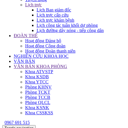
Lịch trực
Lịch Ban giám đốc
Lịch trực cấp cứu
Lịch trực khám bệnh
Lịch công tác tuần khối dự phòng
Lịch đường dây nóng - tiếp công dân
ĐOÀN THỂ
Hoạt động Đảng bộ
Hoạt động Công đoàn
Hoạt động Đoàn thanh niên
NGHIÊN CỨU KHOA HỌC
VĂN BẢN
VĂN BẢN KHOA PHÒNG
Khoa ATVSTP
Khoa KSDB
Khoa YTCC
Phòng KHNV
Phòng TCKT
Phòng TCCB
Phòng QLCL
Khoa KSNK
Khoa CSSKSS
0967 691 515