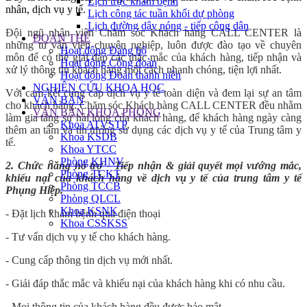
Lịch trực khám bệnh
nhân, dịch vụ y tế.
Lịch công tác tuần khối dự phòng
Lịch đường dây nóng - tiếp công dân
Đội ngũ nhân viên Chăm sóc Khách hàng CALL CENTER là
ĐOÀN THỂ
những tư vấn viên chuyên nghiệp, luôn được đào tạo về chuyên
Hoạt động Đảng bộ
môn để có thể giải đáp các thắc mắc của khách hàng, tiếp nhận và
Hoạt động Công đoàn
xử lý thông tin khách hàng một cách nhanh chóng, tiện lợi nhất.
Hoạt động Đoàn thanh niên
NGHIÊN CỨU KHOA HỌC
Với cam kết cung cấp dịch vụ y tế toàn diện và đem lại sự an tâm
VĂN BẢN
cho khách hàng. Chăm sóc Khách hàng CALL CENTER đều nhằm
VĂN BẢN KHOA PHÒNG
làm gia tăng sự hài lòng của khách hàng, để khách hàng ngày càng
Khoa ATVSTP
thêm an tâm và tin tưởng sử dụng các dịch vụ y tế của Trung tâm y
Khoa KSDB
tế.
Khoa YTCC
Phòng KHNV
2. Chức năng hỗ trợ - Tiếp nhận & giải quyết mọi vướng mắc,
Phòng TCKT
khiếu nại của khách hàng về dịch vụ y tế của trung tâm y tế
Phòng TCCB
Phụng Hiệp.
Phòng QLCL
Khoa KSNK
- Đặt lịch khám bệnh qua điện thoại
Khoa CSSKSS
- Tư vấn dịch vụ y tế cho khách hàng.
- Cung cấp thông tin dịch vụ mới nhất.
- Giải đáp thắc mắc và khiếu nại của khách hàng khi có nhu cầu.
- Mọi thông tin của khách hàng đều được bảo mật.