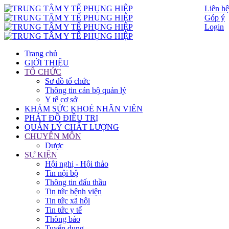
Liên hệ
Góp ý
Login
Trang chủ
GIỚI THIỆU
TỔ CHỨC
Sơ đồ tổ chức
Thông tin cán bộ quản lý
Y tế cơ sở
KHÁM SỨC KHOẺ NHÂN VIÊN
PHÁT ĐỒ ĐIỀU TRỊ
QUẢN LÝ CHẤT LƯỢNG
CHUYÊN MÔN
Dược
SỰ KIỆN
Hội nghị - Hội thảo
Tin nội bộ
Thông tin đấu thầu
Tin tức bệnh viện
Tin tức xã hội
Tin tức y tế
Thông báo
Tuyển dụng