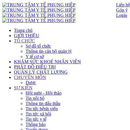
Liên hệ
Góp ý
Login
Trang chủ
GIỚI THIỆU
TỔ CHỨC
Sơ đồ tổ chức
Thông tin cán bộ quản lý
Y tế cơ sở
KHÁM SỨC KHOẺ NHÂN VIÊN
PHÁT ĐỒ ĐIỀU TRỊ
QUẢN LÝ CHẤT LƯỢNG
CHUYÊN MÔN
Dược
SỰ KIỆN
Hội nghị - Hội thảo
Tin nội bộ
Thông tin đấu thầu
Tin tức bệnh viện
Tin tức xã hội
Tin tức y tế
Thông báo
Tuyển dụng