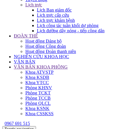
Lịch trực
Lịch Ban giám đốc
Lịch trực cấp cứu
Lịch trực khám bệnh
Lịch công tác tuần khối dự phòng
Lịch đường dây nóng - tiếp công dân
ĐOÀN THỂ
Hoạt động Đảng bộ
Hoạt động Công đoàn
Hoạt động Đoàn thanh niên
NGHIÊN CỨU KHOA HỌC
VĂN BẢN
VĂN BẢN KHOA PHÒNG
Khoa ATVSTP
Khoa KSDB
Khoa YTCC
Phòng KHNV
Phòng TCKT
Phòng TCCB
Phòng QLCL
Khoa KSNK
Khoa CSSKSS
0967 691 515