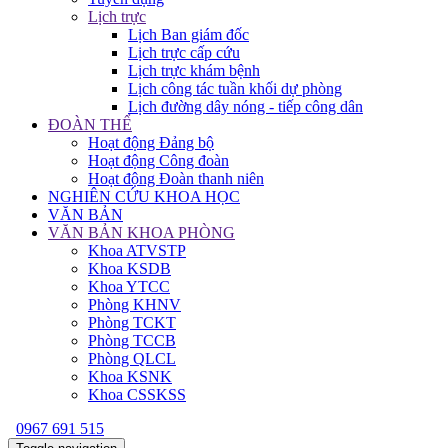
Lịch trực
Lịch Ban giám đốc
Lịch trực cấp cứu
Lịch trực khám bệnh
Lịch công tác tuần khối dự phòng
Lịch đường dây nóng - tiếp công dân
ĐOÀN THỂ
Hoạt động Đảng bộ
Hoạt động Công đoàn
Hoạt động Đoàn thanh niên
NGHIÊN CỨU KHOA HỌC
VĂN BẢN
VĂN BẢN KHOA PHÒNG
Khoa ATVSTP
Khoa KSDB
Khoa YTCC
Phòng KHNV
Phòng TCKT
Phòng TCCB
Phòng QLCL
Khoa KSNK
Khoa CSSKSS
0967 691 515