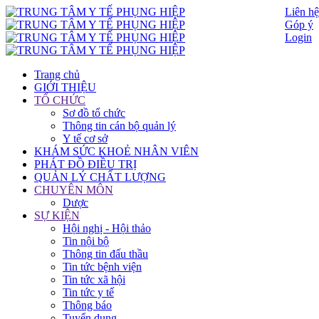
Liên hệ
Góp ý
Login
Trang chủ
GIỚI THIỆU
TỔ CHỨC
Sơ đồ tổ chức
Thông tin cán bộ quản lý
Y tế cơ sở
KHÁM SỨC KHOẺ NHÂN VIÊN
PHÁT ĐỒ ĐIỀU TRỊ
QUẢN LÝ CHẤT LƯỢNG
CHUYÊN MÔN
Dược
SỰ KIỆN
Hội nghị - Hội thảo
Tin nội bộ
Thông tin đấu thầu
Tin tức bệnh viện
Tin tức xã hội
Tin tức y tế
Thông báo
Tuyển dụng